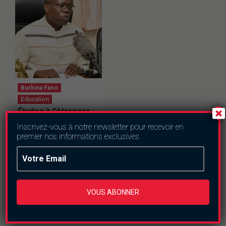
Burkina Faso
Education
Études à l’étranger :
le gouvernement
Inscrivez-vous à notre newsletter pour recevoir en
veut « encadrer et
premier nos informations exclusives
protéger », pas «
fermer la porte »
jeudi le 2 juillet 2026
VOUS ABONNER
En direct