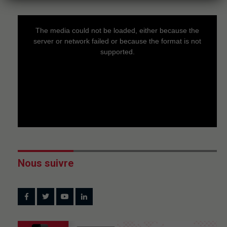
This
is
a
The media could not be loaded, either because the
modal
window.
server or network failed or because the format is not
supported.
Nous suivre