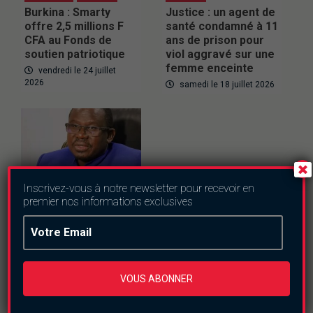
Burkina : Smarty
Justice : un agent de
offre 2,5 millions F
santé condamné à 11
CFA au Fonds de
ans de prison pour
soutien patriotique
viol aggravé sur une
femme enceinte
vendredi le 24 juillet
2026
samedi le 18 juillet 2026
Inscrivez-vous à notre newsletter pour recevoir en
premier nos informations exclusives
Education
Baccalauréat : le
Burkina Faso
VOUS ABONNER
franchit la barre des
61 % de réussite en