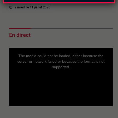
2026
samedi le 11 juillet 2026
En direct
This
is
a
The media could not be loaded, either because the
modal
window.
server or network failed or because the format is not
supported.