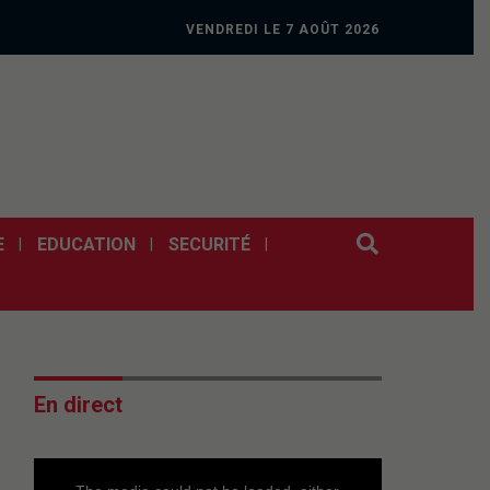
VENDREDI LE 7 AOÛT 2026
E
EDUCATION
SECURITÉ
En direct
This
is
a