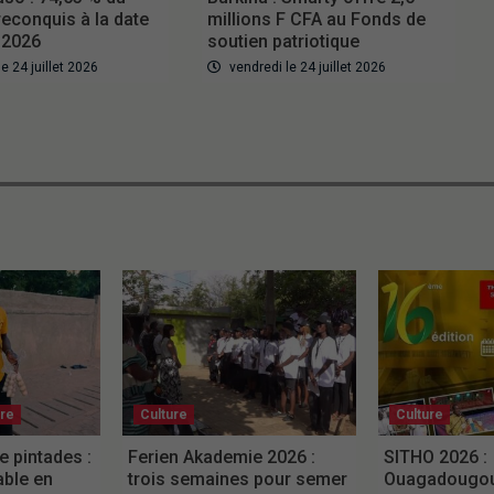
 reconquis à la date
millions F CFA au Fonds de
n 2026
soutien patriotique
e 24 juillet 2026
vendredi le 24 juillet 2026
ure
Culture
Culture
e pintades :
Ferien Akademie 2026 :
SITHO 2026 :
able en
trois semaines pour semer
Ouagadougou 