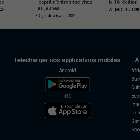
es
l’esprit d’entreprise chez
la 16ᵉ édition
les jeunes
026
jeudi le 6 aoû
jeudi le 6 août 2026
Telecharger nos applications mobiles
LA
Android
Afr
Bur
Cult
Eco
IOS
Inte
Poli
San
Spo