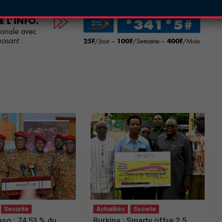
Securite
Actualités
Societe
aso : 74,53 % du
Burkina : Smarty offre 2,5