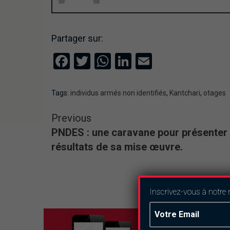
Partager sur:
Facebook
Twitter
WhatsApp
LinkedIn
Email
Tags:
individus armés non identifiés
,
Kantchari
,
otages
Previous
PNDES : une caravane pour présenter 
résultats de sa mise œuvre.
Inscrivez-vous à notre 