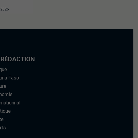
t 2026
 RÉDACTION
ique
kina Faso
ure
nomie
rnationnal
tique
te
rts