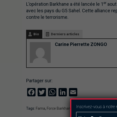
er
L’opération Barkhane a été lancée le 1
aout 
avec les pays du G5 Sahel. Cette alliance re
contre le terrorisme.
Bio
Derniers articles
Carine Pierrette ZONGO
Partager sur:
Facebook
Twitter
WhatsApp
LinkedIn
Email
Inscrivez-vous à notre 
Tags:
Fama
,
Force Barkhane
,
Lutte contre le terrorisme