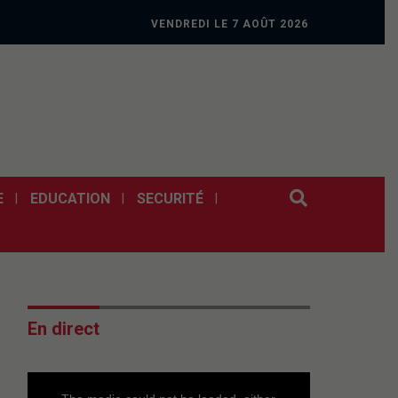
VENDREDI LE 7 AOÛT 2026
E
EDUCATION
SECURITÉ
En direct
This
is
a