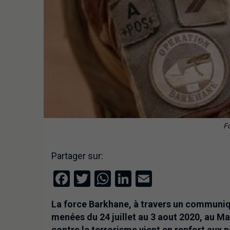
F
Partager sur:
Facebook
Twitter
WhatsApp
LinkedIn
Email
La force Barkhane, à travers un communiqué
menées du 24 juillet au 3 aout 2020, au Mal
contre le terrorisme vient en renfort aux 