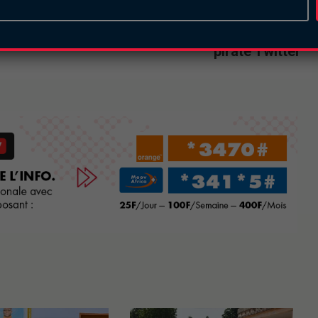
Next
Piratage de twitter : Un jeune de 17 ans
pirate Twitter