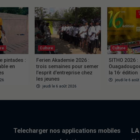
ure
Culture
Culture
e pintades :
Ferien Akademie 2026 :
SITHO 2026 :
able en
trois semaines pour semer
Ouagadougou 
es
l’esprit d’entreprise chez
la 16ᵉ édition
les jeunes
026
jeudi le 6 aoû
jeudi le 6 août 2026
Telecharger nos applications mobiles
LA