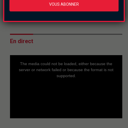
VOUS ABONNER
mercredi le 22 juillet
2026
En direct
This
is
a
The media could not be loaded, either because the
modal
window.
server or network failed or because the format is not
supported.