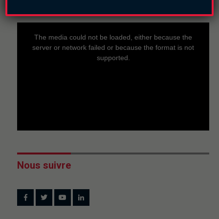
This
is
a
The media could not be loaded, either because the
modal
window.
server or network failed or because the format is not
supported.
Nous suivre