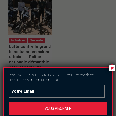
Actualités
Securite
Lutte contre le grand
banditisme en milieu
urbain : la Police
nationale démantèle
deux réseaux de
malfaiteurs à
Inscrivez-vous à notre newsletter pour recevoir en
Ouagadougou
premier nos informations exclusives
mercredi le 22 juillet
2026
VOUS ABONNER
En direct