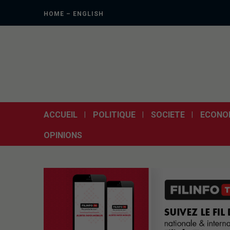
HOME – ENGLISH
ACCUEIL
POLITIQUE
SOCIETE
ECONO
OPINIONS