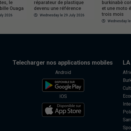
tes, le
réparateur de plastique
burkinabè con
bille Ouaga
devenu une référence
et une moto é
trois mois
uly 2026
Wednesday le 29 July 2026
Wednesday le 
Telecharger nos applications mobiles
LA
Android
Afr
Bur
Cult
Eco
IOS
Inte
Poli
San
Spo