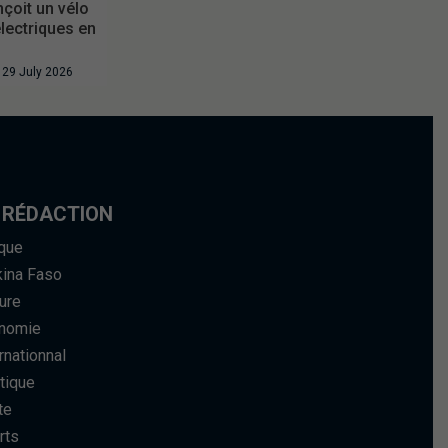
çoit un vélo
lectriques en
29 July 2026
 RÉDACTION
ique
kina Faso
ure
nomie
rnationnal
tique
te
rts