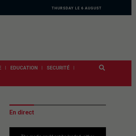
THURSDAY LE 6 AUGUST
2026
E
EDUCATION
SECURITÉ
En direct
This
is
a