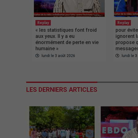
Replay
Replay
« les statistiques font froid
pour évite
aux yeux. Il y a eu
ignorent l
énormément de perte en vie
propose q
humaine »
messages
lundi le 3 août 2026
lundi le 
LES DERNIERS ARTICLES