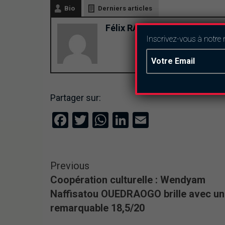
Bio
Derniers articles
Félix RAMDE
Inscrivez-vous à notre 
Partager sur:
Facebook
Twitter
WhatsApp
LinkedIn
Email
Previous
Coopération culturelle : Wendyam
Naffisatou OUEDRAOGO brille avec un
remarquable 18,5/20