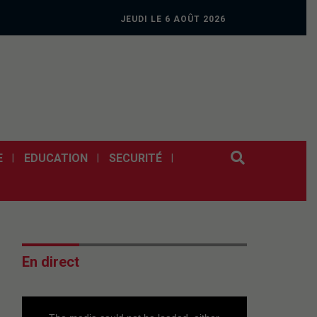
JEUDI LE 6 AOÛT 2026
E
EDUCATION
SECURITÉ
En direct
This
is
a