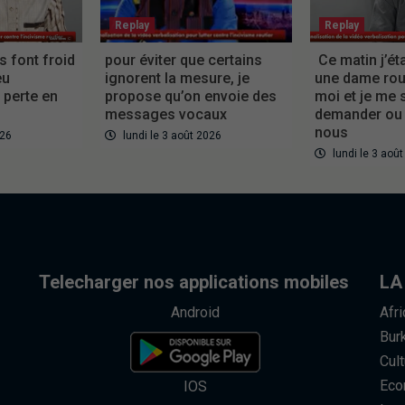
Replay
Replay
es font froid
pour éviter que certains
Ce matin j’éta
eu
ignorent la mesure, je
une dame roul
perte en
propose qu’on envoie des
moi et je me 
messages vocaux
demander ou
nous
026
lundi le 3 août 2026
lundi le 3 aoû
Telecharger nos applications mobiles
LA
Android
Afr
Bur
Cult
Eco
IOS