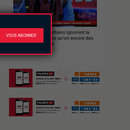
Replay
pour éviter que certains ignorent la
VOUS ABONNER
mesure, je propose qu’on envoie des
messages vocaux
lundi le 3 août 2026