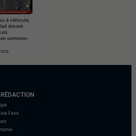
is à véhicule,
ait devant
suis
 en sommes-
t 2026
 RÉDACTION
ique
kina Faso
ure
nomie